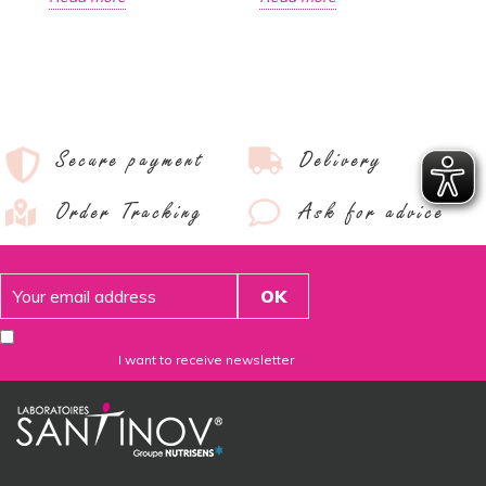
R
Secure payment
Delivery
Order Tracking
Ask for advice
I want to receive newsletter