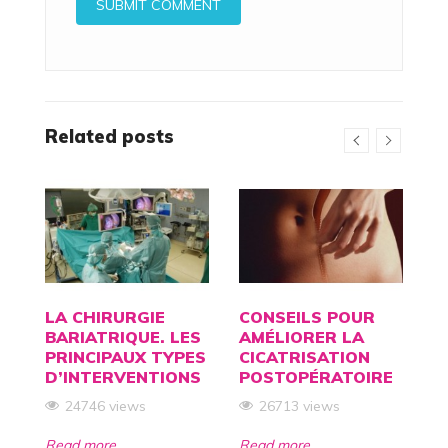
Related posts
LA CHIRURGIE
CONSEILS POUR
C
BARIATRIQUE. LES
AMÉLIORER LA
A
TS
PRINCIPAUX TYPES
CICATRISATION
D
D’INTERVENTIONS
POSTOPÉRATOIRE
P
C
24746 views
26713 views
Read more
Read more