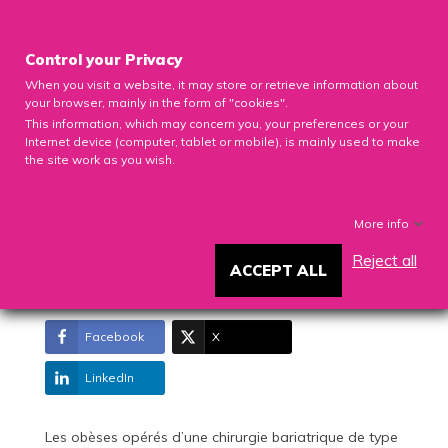

Control your Privacy
When you visit a website, it may store or retrieve information about
0

your browser, mainly in the form of "cookies".
This information, which may concern you, your preferences or your
Internet device (computer, tablet or mobile), is mainly used to make
the site work as you wish.
CHIRURGIE BARIATRIQUE :
More info
RISQUE DE FRACTURES EN
HAUSSE
Reject all
ACCEPT ALL
4357 Views
03/20/2020
Facebook
X
LinkedIn
Les obèses opérés d’une chirurgie bariatrique de type