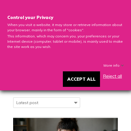

Control your Privacy
When you visit a website, it may store or retrieve information about
0

your browser, mainly in the form of "cookies".
This information, which may concern you, your preferences or your
Internet device (computer, tablet or mobile), is mainly used to make
the site work as you wish.
More info
OBÉSITÉ ET CONSÉQUENCES
Reject all
ACCEPT ALL
L'obésité et la vie qui va avec...