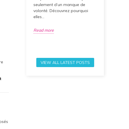
662 view
seulement d’un manque de
À partir du 1
volonté. Découvrez pourquoi
traitements
elles...
contre l’obé
Mounjaro, po
Read more
Read more
re
VIEW ALL LATEST POSTS
t
posés