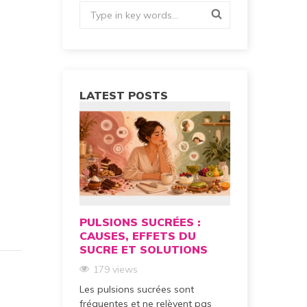
LATEST POSTS
PULSIONS SUCRÉES :
REMBOUR
CAUSES, EFFETS DU
TRAITEM
SUCRE ET SOLUTIONS
L’OBÉSIT
MAJEURE 
179 views
DANS UNE
Les pulsions sucrées sont
CHARGE 
fréquentes et ne relèvent pas