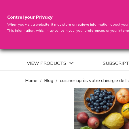
Control your Privacy
When you visit a website, it may store or retrieve information about your
This information, which may concern you, your preferences or your Intern
VIEW PRODUCTS
SUBSCRIPT
Home
Blog
cuisiner après votre chirurgie de l