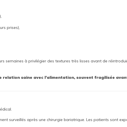
,
urs prises),
s semaines à privilégier des textures très lisses avant de réintrodui
e relation saine avec l’alimentation, souvent fragilisée avan
e
édical.
ment surveillés après une chirurgie bariatrique. Les patients sont ex