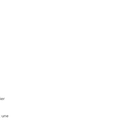
ier
t une