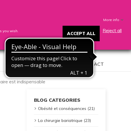

0
Sign in
Your account
Cart
More info
Reject all
s you wish.
ACCEPT ALL
COMPANY
CONTACT
ntaire est indispensable
BLOG CATEGORIES
Obésité et conséquences (21)
La chirurgie bariatrique (23)