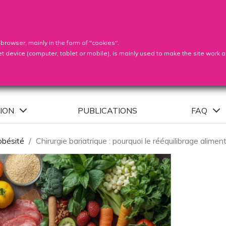

 browser, mainly in the form of "cookies".
et device (computer, tablet or mobile), is mainly used to make the site work a
ION
PUBLICATIONS
FAQ
'obésité
Chirurgie bariatrique : pourquoi le rééquilibrage alime