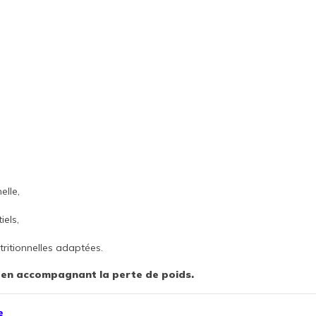
elle,
iels,
tritionnelles adaptées.
ut en accompagnant la perte de poids.
e