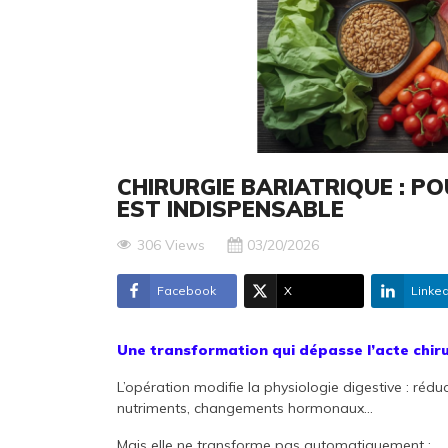
CHIRURGIE BARIATRIQUE : P
EST INDISPENSABLE
306 Views
03/20/2026
Facebook
X
Linked
Une transformation qui dépasse l’acte chiru
L’opération modifie la physiologie digestive : réd
nutriments, changements hormonaux…
Mais elle ne transforme pas automatiquement :