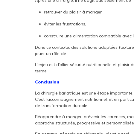
Après une chirurgie, il ne s’agit pas seulement de
retrouver du plaisir à manger,
éviter les frustrations,
construire une alimentation compatible avec la
Dans ce contexte, des solutions adaptées (texture
jouer un rôle clé.
L’enjeu est d’allier sécurité nutritionnelle et plais
terme.
Conclusion
La chirurgie bariatrique est une étape importante, 
C’est l’accompagnement nutritionnel, et en particuli
de transformation durable.
Réapprendre à manger, prévenir les carences, main
approche structurée, progressive et personnalisée