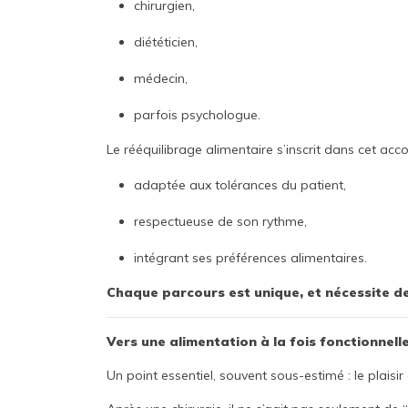
chirurgien,
diététicien,
médecin,
parfois psychologue.
Le rééquilibrage alimentaire s’inscrit dans cet 
adaptée aux tolérances du patient,
respectueuse de son rythme,
intégrant ses préférences alimentaires.
Chaque parcours est unique, et nécessite d
Vers une alimentation à la fois fonctionnell
Un point essentiel, souvent sous-estimé : le plaisir