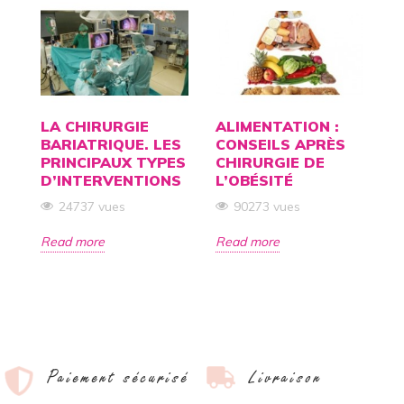
LA CHIRURGIE
ALIMENTATION :
C
BARIATRIQUE. LES
CONSEILS APRÈS
A
TS
PRINCIPAUX TYPES
CHIRURGIE DE
D
D’INTERVENTIONS
L’OBÉSITÉ
P
C
24737 vues
90273 vues
Read more
Read more
R
Paiement sécurisé
Livraison