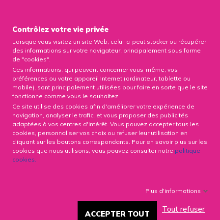

Contrôlez votre vie privée
Lorsque vous visitez un site Web, celui-ci peut stocker ou récupérer
0

des informations sur votre navigateur, principalement sous forme
de "cookies".
Ces informations, qui peuvent concerner vous-même, vos
préférences ou votre appareil Internet (ordinateur, tablette ou
mobile), sont principalement utilisées pour faire en sorte que le site
fonctionne comme vous le souhaitez
L'OBÉSITÉ : DÉFINITION,
Ce site utilise des cookies afin d'améliorer votre expérience de
CAUSES, ET CONSÉQUENCES
navigation, analyser le trafic, et vous proposer des publicités
SUR LA SANTÉ
adaptées à vos centres d'intérêt. Vous pouvez accepter tous les
cookies, personnaliser vos choix ou refuser leur utilisation en
cliquant sur les boutons correspondants. Pour en savoir plus sur les
11633 Vues
18/02/2020
cookies que nous utilisons, vous pouvez consulter notre
politique
cookies
.
Facebook
X
LinkedIn
Plus d'informations
Tout refuser
Définition de l'obésité:
ACCEPTER TOUT