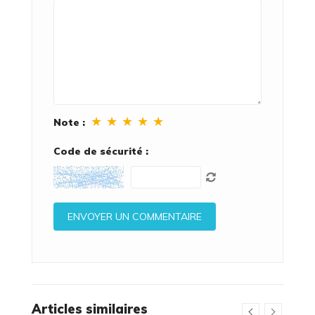
★
★
★
★
★
Note :
Code de sécurité :
Articles similaires