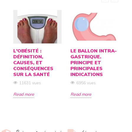
L'OBÉSITÉ :
LE BALLON INTRA-
C
DÉFINITION,
GASTRIQUE.
A
CAUSES, ET
PRINCIPE ET
D
CONSÉQUENCES
PRINCIPALES
P
SUR LA SANTÉ
INDICATIONS
C
11631 vues
6956 vues
Read more
Read more
R