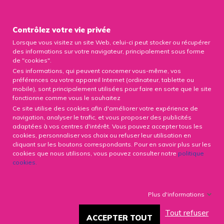

Contrôlez votre vie privée
Lorsque vous visitez un site Web, celui-ci peut stocker ou récupérer
0

des informations sur votre navigateur, principalement sous forme
de "cookies".
Ces informations, qui peuvent concerner vous-même, vos
préférences ou votre appareil Internet (ordinateur, tablette ou
mobile), sont principalement utilisées pour faire en sorte que le site
fonctionne comme vous le souhaitez
CHIRURGIE BARIATRIQUE :
Ce site utilise des cookies afin d'améliorer votre expérience de
L'INTÉRÊT DE SE RAPPROCHER
navigation, analyser le trafic, et vous proposer des publicités
D'UNE ASSOCIATION
adaptées à vos centres d'intérêt. Vous pouvez accepter tous les
cookies, personnaliser vos choix ou refuser leur utilisation en
cliquant sur les boutons correspondants. Pour en savoir plus sur les
8548 Vues
19/03/2020
cookies que nous utilisons, vous pouvez consulter notre
politique
cookies
.
Facebook
X
LinkedIn
Plus d'informations
Tout refuser
Quel est l'intérêt de se
ACCEPTER TOUT