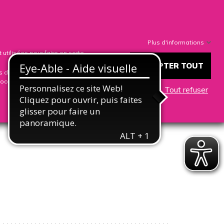

0
nnexion
Mon compte
Mon Panier
Plus d'informations
utilisées pour faire en sorte
ACCEPTER TOUT
s d'intérêt. Vous pouvez
cookies que nous utilisons, vous
Tout refuser
LOG
LA SOCIETE
CONTACT