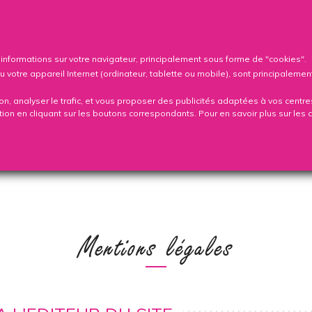

Co
s informations sur votre navigateur, principalement sous forme de "cookies".
tre appareil Internet (ordinateur, tablette ou mobile), sont principalement 
ion, analyser le trafic, et vous proposer des publicités adaptées à vos centre
ation en cliquant sur les boutons correspondants. Pour en savoir plus sur les 
NT
PUBLICATIONS
FAQ
B
Mentions légales