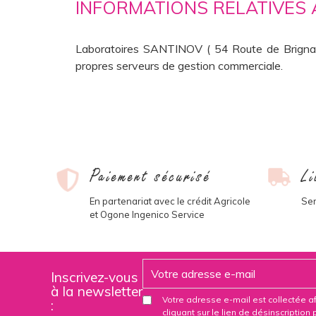
INFORMATIONS RELATIVES
Laboratoires SANTINOV ( 54 Route de Brign
propres serveurs de gestion commerciale.
Paiement sécurisé
Li
En partenariat avec le crédit Agricole
Ser
et Ogone Ingenico Service
Inscrivez-vous
à la newsletter
Votre adresse e-mail est collectée a
:
cliquant sur le lien de désinscriptio