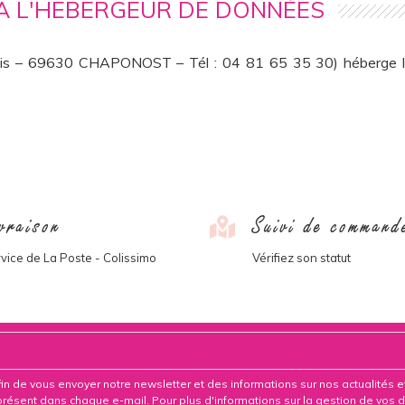
 A L'HEBERGEUR DE DONNÉES
ais – 69630 CHAPONOST – Tél : 04 81 65 35 30) héberge le
vraison
Suivi de command
vice de La Poste - Colissimo
Vérifiez son statut
fin de vous envoyer notre newsletter et des informations sur nos actualités 
n présent dans chaque e-mail. Pour plus d'informations sur la gestion de vos 