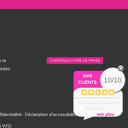
 la
CONTRÔLEZ VOTRE VIE PRIVÉE
isées
AVIS
10/10
CLIENTS
Avant lorsque le comprimé
était marron, il...
fidentialité
-
Déclaration d'accessibilité
voir plus
au WSI