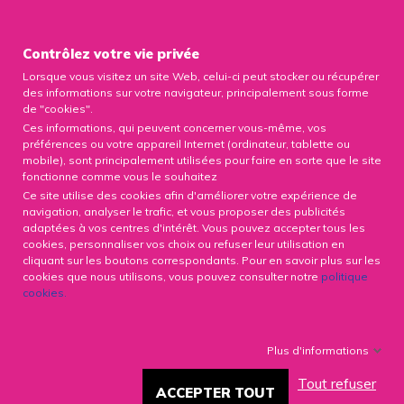

Contrôlez votre vie privée
Lorsque vous visitez un site Web, celui-ci peut stocker ou récupérer
0

des informations sur votre navigateur, principalement sous forme
de "cookies".
Ces informations, qui peuvent concerner vous-même, vos
préférences ou votre appareil Internet (ordinateur, tablette ou
mobile), sont principalement utilisées pour faire en sorte que le site
fonctionne comme vous le souhaitez
LA CHIRURGIE BARIATRIQUE.
Ce site utilise des cookies afin d'améliorer votre expérience de
LES PRINCIPAUX TYPES
navigation, analyser le trafic, et vous proposer des publicités
D’INTERVENTIONS
adaptées à vos centres d'intérêt. Vous pouvez accepter tous les
cookies, personnaliser vos choix ou refuser leur utilisation en
cliquant sur les boutons correspondants. Pour en savoir plus sur les
24738 Vues
19/03/2020
cookies que nous utilisons, vous pouvez consulter notre
politique
cookies
.
Facebook
X
LinkedIn
Plus d'informations
Tout refuser
Qu'est-ce que la chirurgie
ACCEPTER TOUT