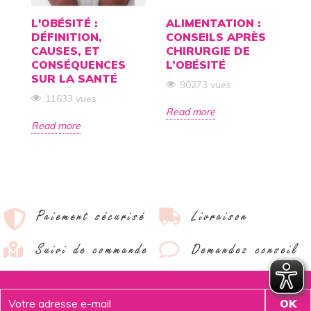
SS
L'OBÉSITÉ :
ALIMENTATION :
C
DÉFINITION,
CONSEILS APRÈS
L
CAUSES, ET
CHIRURGIE DE
E
ON.
CONSÉQUENCES
L’OBÉSITÉ
S
SUR LA SANTÉ
90273 vues
11633 vues
Read more
R
Read more
Paiement sécurisé
Livraison
Suivi de commande
Demandez conseil