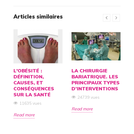
Articles similaires
ON
L'OBÉSITÉ :
LA CHIRURGIE
A
E
DÉFINITION,
BARIATRIQUE. LES
C
CAUSES, ET
PRINCIPAUX TYPES
C
CONSÉQUENCES
D’INTERVENTIONS
L
SUR LA SANTÉ
24739 vues
11635 vues
Read more
R
Read more