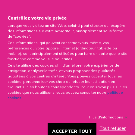

Contrôlez votre vie privée
Lorsque vous visitez un site Web, celui-ci peut stocker ou récupérer
0

des informations sur votre navigateur, principalement sous forme
de "cookies".
Ces informations, qui peuvent concerner vous-même, vos
préférences ou votre appareil Internet (ordinateur, tablette ou
mobile), sont principalement utilisées pour faire en sorte que le site
fonctionne comme vous le souhaitez
HISTOIRE DE MA SLEEVE EN
Ce site utilise des cookies afin d'améliorer votre expérience de
VIDÉO ... DÉCOUVREZ
navigation, analyser le trafic, et vous proposer des publicités
SHOUPINETTETV.
adaptées à vos centres d'intérêt. Vous pouvez accepter tous les
cookies, personnaliser vos choix ou refuser leur utilisation en
cliquant sur les boutons correspondants. Pour en savoir plus sur les
7667 Vues
19/03/2020
cookies que nous utilisons, vous pouvez consulter notre
politique
cookies
.
Facebook
X
LinkedIn
Plus d'informations
Tout refuser
Histoire de ma Sleeve en vidéo
ACCEPTER TOUT