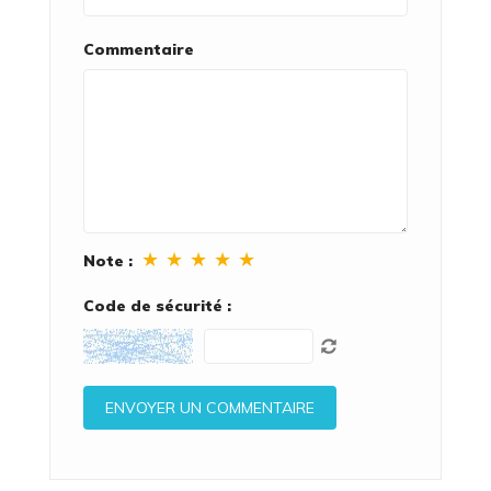
Commentaire
★
★
★
★
★
Note :
Code de sécurité :