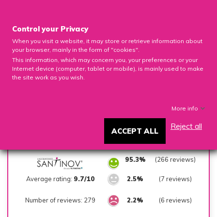

Control your Privacy
When you visit a website, it may store or retrieve information about
0

your browser, mainly in the form of "cookies".
This information, which may concern you, your preferences or your
Internet device (computer, tablet or mobile), is mainly used to make
the site work as you wish.
CUSTOMER REVIEWS
More info
Reject all
ACCEPT ALL
SUMMARY
95.3%
(266 reviews)
Average rating:
9.7/10
2.5%
(7 reviews)
Number of reviews: 279
2.2%
(6 reviews)