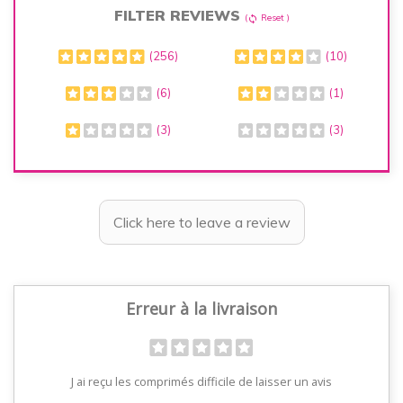
FILTER REVIEWS
(
Reset )
sync
(256)
(10)
(6)
(1)
(3)
(3)
Click here to leave a review
Erreur à la livraison
J ai reçu les comprimés difficile de laisser un avis