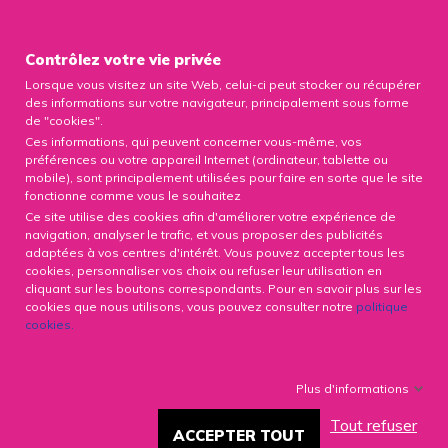

Contrôlez votre vie privée
Lorsque vous visitez un site Web, celui-ci peut stocker ou récupérer
0

des informations sur votre navigateur, principalement sous forme
de "cookies".
Ces informations, qui peuvent concerner vous-même, vos
préférences ou votre appareil Internet (ordinateur, tablette ou
mobile), sont principalement utilisées pour faire en sorte que le site
fonctionne comme vous le souhaitez
LA PERTE DE POIDS AMÉLIORE
Ce site utilise des cookies afin d'améliorer votre expérience de
LES FIBRILLATIONS
navigation, analyser le trafic, et vous proposer des publicités
AURICULAIRES
adaptées à vos centres d'intérêt. Vous pouvez accepter tous les
cookies, personnaliser vos choix ou refuser leur utilisation en
cliquant sur les boutons correspondants. Pour en savoir plus sur les
8211 Vues
20/03/2020
cookies que nous utilisons, vous pouvez consulter notre
politique
cookies
.
Facebook
X
LinkedIn
Plus d'informations
Tout refuser
La perte de poids permettrait de
ACCEPTER TOUT