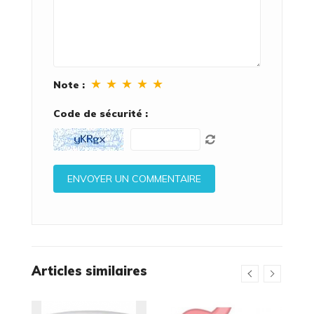
★
★
★
★
★
Note :
Code de sécurité :
Articles similaires