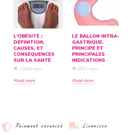
L'OBÉSITÉ :
LE BALLON INTRA-
C
DÉFINITION,
GASTRIQUE.
B
CAUSES, ET
PRINCIPE ET
L
CONSÉQUENCES
PRINCIPALES
R
SUR LA SANTÉ
INDICATIONS
D
A
11649 vues
6972 vues
Read more
Read more
R
Paiement sécurisé
Livraison