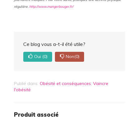
régulière.
http://www.mangerbouger.fr/
Ce blog vous a-t-il été utile?
Oui
(0)
Non
(0)
Publié dans:
Obésité et conséquences
,
Vaincre
l'obésité
Produit associé