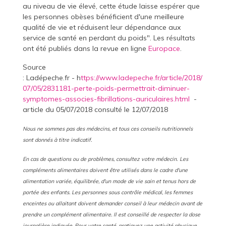
au niveau de vie élevé, cette étude laisse espérer que
les personnes obèses bénéficient d'une meilleure
qualité de vie et réduisent leur dépendance aux
service de santé en perdant du poids". Les résultats
ont été publiés dans la revue en ligne
Europace
.
Source
: Ladépeche.fr - h
ttps://www.ladepeche.fr/article/2018/
07/05/2831181-perte-poids-permettrait-diminuer-
symptomes-associes-fibrillations-auriculaires.html
-
article du 05/07/2018 consulté le 12/07/2018
Nous ne sommes pas des médecins, et tous ces conseils nutritionnels
sont donnés à titre indicatif.
En cas de questions ou de problèmes, consultez votre médecin.
Les
compléments alimentaires doivent être utilisés dans le cadre d'une
alimentation variée, équilibrée, d'un mode de vie sain et tenus hors de
portée des enfants. Les personnes sous contrôle médical, les femmes
enceintes ou allaitant doivent demander conseil à leur médecin avant de
prendre un complément alimentaire. Il est conseillé de respecter la dose
journalière indiquée.
Pour votre santé, pratiquez une activité physique