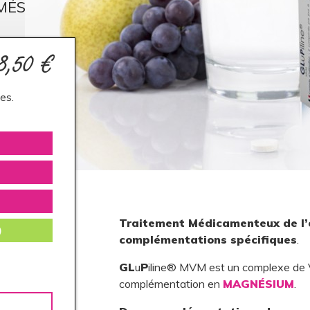
MÉS
8,50 €
les.
Traitement Médicamenteux de l’
)
complémentations spécifiques
.
GL
u
P
iline® MVM est un complexe de
complémentation en
MAGNÉSIUM
.