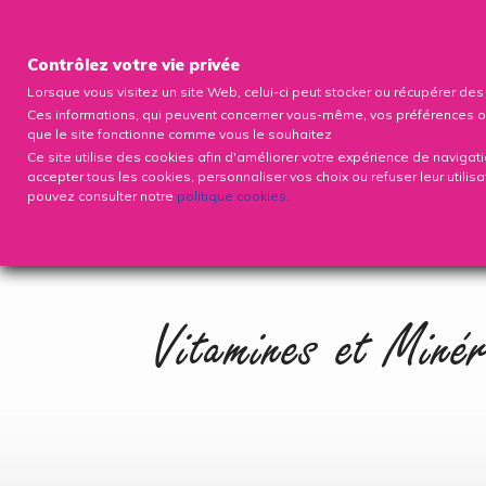
Contrôlez votre vie privée
Lorsque vous visitez un site Web, celui-ci peut stocker ou récupérer de
Ces informations, qui peuvent concerner vous-même, vos préférences ou vo
que le site fonctionne comme vous le souhaitez
Ce site utilise des cookies afin d'améliorer votre expérience de navigat
accepter tous les cookies, personnaliser vos choix ou refuser leur utilis
pouvez consulter notre
politique cookies
.
VOIR LES PRODUITS
ABONNEME
Vitamines et Miné