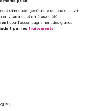
e même prise
.
nt alimentaire généraliste destiné à couvrir
on en vitamines et minéraux a été
ment
pour l'accompagnement des grands
induit par les
traitements
e GLP1