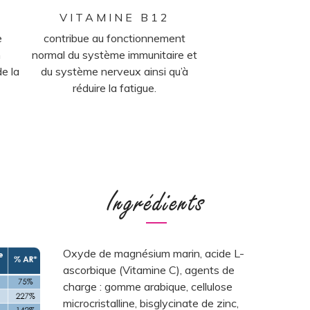
VITAMINE B12
MAGNE
e
contribue au fonctionnement
contribue à réduire
n
normal du système immunitaire et
l’absorption du c
de la
du système nerveux ainsi qu’à
phosphore, à un
réduire la fatigue.
protéique et à u
musculaire no
n
Ingrédients
Oxyde de magnésium marin, acide L-
ascorbique (Vitamine C), agents de
charge : gomme arabique, cellulose
microcristalline, bisglycinate de zinc,