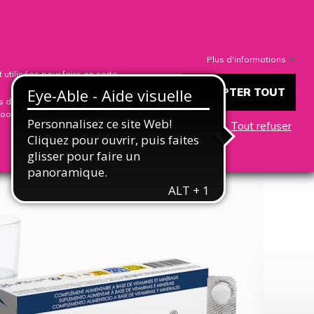

0
nnexion
Mon compte
Mon Panier
Plus d'informations
utilisées pour faire en sorte
ACCEPTER TOUT
s d'intérêt. Vous pouvez
cookies que nous utilisons, vous
Tout refuser
LOG
LA SOCIETE
CONTACT