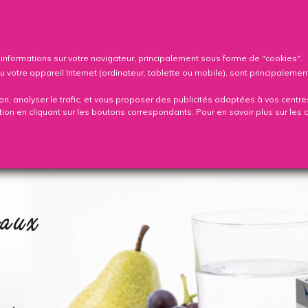

Co
s informations sur votre navigateur, principalement sous forme de "cookies".
tre appareil Internet (ordinateur, tablette ou mobile), sont principalement 
ion, analyser le trafic, et vous proposer des publicités adaptées à vos centre
ation en cliquant sur les boutons correspondants. Pour en savoir plus sur les 
NT
PUBLICATIONS
FAQ
B
raux