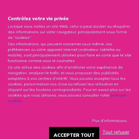

Contrôlez votre vie privée
Lorsque vous visitez un site Web, celui-ci peut stocker ou récupérer
0

des informations sur votre navigateur, principalement sous forme
de "cookies".
Ces informations, qui peuvent concerner vous-même, vos
préférences ou votre appareil Internet (ordinateur, tablette ou
mobile), sont principalement utilisées pour faire en sorte que le site
fonctionne comme vous le souhaitez
MICROBIOTE
Ce site utilise des cookies afin d'améliorer votre expérience de
navigation, analyser le trafic, et vous proposer des publicités
adaptées à vos centres d'intérêt. Vous pouvez accepter tous les
cookies, personnaliser vos choix ou refuser leur utilisation en
cliquant sur les boutons correspondants. Pour en savoir plus sur les
cookies que nous utilisons, vous pouvez consulter notre
politique
MICROBIOTE
cookies
.
Complément alimentaire pour l'équilibre de la Flore
Plus d'informations
intestinale et l’équilibre acido-basique. La flore
intestinale est le berceau de vos défenses
Tout refuser
ACCEPTER TOUT
immunitaires. C’est pourquoi il est important d’en