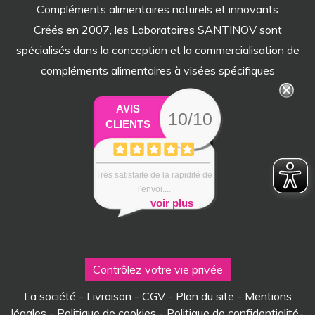
Compléments alimentaires naturels et innovants
Créés en 2007, les Laboratoires SANTINOV sont
spécialisés dans la conception et la commercialisation de
compléments alimentaires à visées spécifiques
AVIS
10/10
CLIENTS
Très satisfaite de la rapidité de
l'envoi....
voir plus
Contrôlez votre vie privée
La société
-
Livraison
-
CGV
-
Plan du site
-
Mentions
légales
-
Politique de cookies
-
Politique de confidentialité
-