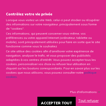

Contrôlez votre vie privée
Lorsque vous visitez un site Web, celui-ci peut stocker ou récupérer
0

des informations sur votre navigateur, principalement sous forme
de "cookies".
Ces informations, qui peuvent concerner vous-même, vos
préférences ou votre appareil Internet (ordinateur, tablette ou
mobile), sont principalement utilisées pour faire en sorte que le site
FAQ
fonctionne comme vous le souhaitez
Ce site utilise des cookies afin d'améliorer votre expérience de
navigation, analyser le trafic, et vous proposer des publicités
adaptées à vos centres d'intérêt. Vous pouvez accepter tous les
cookies, personnaliser vos choix ou refuser leur utilisation en
Liste des pages dans FAQ :
cliquant sur les boutons correspondants. Pour en savoir plus sur les
cookies que nous utilisons, vous pouvez consulter notre
politique
SURGILINE - Apports post bariatrie
cookies
.
FORTILINE - Poudre de protéines
HELYCUT - Cranberry, zinc et prébiotiques
Livraisons, paiements et abonnements
Plus d'informations
SLOW CONTROL - fourchette intelligente :
Comment ça marche ?
Tout refuser
ACCEPTER TOUT
SLOW CONTROL - La fourchette intelligente :