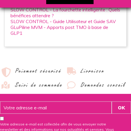
Pourquoi ça marche ?
SLOW CONTROL - La fourchette intelligente : Quels
bénéfices attendre ?
SLOW CONTROL - Guide Utilisateur et Guide SAV
GLuPiline MVM - Apports post TMO à base de
GLP1
Paiement sécurisé
Livraison
Suivi de commande
Demandez conseil
Votre adresse e-mail est collectée afin de vous envoyer notre
newsletter et des informations sur nos actualités et services. Vous