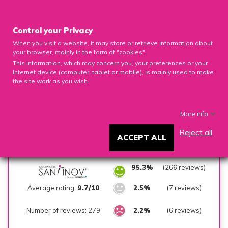

Control your Privacy
When you visit a website, it may store or retrieve information about
0

your browser, mainly in the form of "cookies".
This information, which may concern you, your preferences or your
Internet device (computer, tablet or mobile), is mainly used to make
the site work as you wish.
CUSTOMER REVIEWS
More info
Reject all
ACCEPT ALL
SUMMARY
95.3%
(266 reviews)
Average rating:
9.7/10
2.5%
(7 reviews)
Number of reviews: 279
2.2%
(6 reviews)