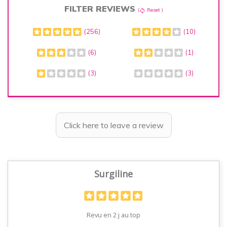
FILTER REVIEWS
(
Reset )
sync
(256)
(10)
(6)
(1)
(3)
(3)
Click here to leave a review
Surgiline
Revu en 2 j au top